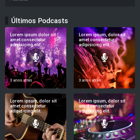
Últimos Podcasts
Lorem ipsum dolor sit
Lorem ipsum, dolor sit
amet consectetur
amet consectetur
adipisicing elit.
adipisicing elit.
3 anos atrás
3 anos atrás
Lorem ipsum, dolor sit
Lorem ipsum, dolor sit
amet consectetur
amet consectetur
adipisicing elit.
adipisicing elit.